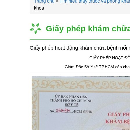
Trang chủ
»
Tìm hiểu thầy thuốc và phòng kh
khoa
Giấy phép khám chữ
Giấy phép hoạt động khám chữa bệnh nổi m
GIẤY PHÉP HOẠT Đ
Giám Đốc Sở Y tế TP.HCM cấp cho