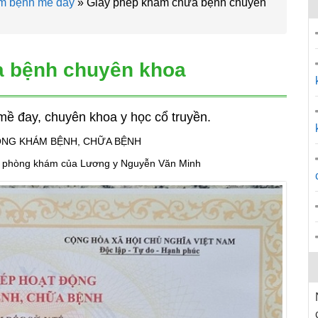
ám bệnh mề đay
»
Giấy phép khám chữa bệnh chuyên
a bệnh chuyên khoa
ề đay, chuyên khoa y học cổ truyền.
ỘNG KHÁM BỆNH, CHỮA BỆNH
 phòng khám của Lương y Nguyễn Văn Minh