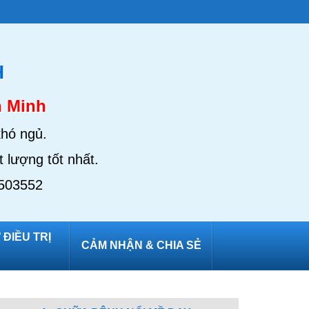
H
n Minh
khó ngủ.
 lượng tốt nhất.
3503552
ĐIỀU TRỊ
CẢM NHẬN & CHIA SẺ