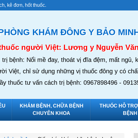
h, kê đơn, hốt thuốc.
PHÒNG KHÁM ĐÔNG Y BẢO MIN
thuốc người Việt: Lương y Nguyễn Vă
trị bệnh: Nổi mề đay, thoát vị đĩa đệm, mất ngủ, 
ời Việt, chỉ sử dụng những vị thuốc đông y có chất
hầy thuốc tư vấn cách trị bệnh: 0967898496 - 091
ÊU
KHÁM BỆNH, CHỮA BỆNH
THUỐC HỖ TRỢ 
CHUYÊN KHOA
BỆNH