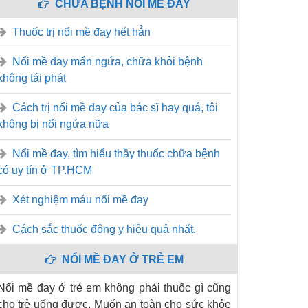
CHỮA BỆNH NỔI MỀ ĐAY
Thuốc trị nổi mề đay hết hẳn
Nổi mề đay mẩn ngứa, chữa khỏi bệnh
không tái phát
Cách trị nổi mề đay của bác sĩ hay quá, tôi
không bị nổi ngứa nữa
Nổi mề đay, tìm hiểu thầy thuốc chữa bệnh
có uy tín ở TP.HCM
Xét nghiệm máu nổi mề đay
Cách sắc thuốc đông y hiệu quả nhất.
NỔI MỀ ĐAY Ở TRẺ EM
Nổi mề đay ở trẻ em không phải thuốc gì cũng
cho trẻ uống được. Muốn an toàn cho sức khỏe