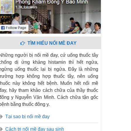
TÌM HIỂU NỔI MỀ ĐAY
Những người bị nổi mề đay, cứ uống thuốc tây
chống dị ứng kháng histamin thì hết ngứa,
ngừng uống thuốc lại bị ngứa. Đây là những
trường hợp không hợp thuốc tây, nên uống
thuốc này không hết bệnh. Muốn hết nổi mề
đay, hãy tham khảo cách chữa của thầy thuốc
đông y Nguyễn Văn Minh. Cách chữa tận gốc
bệnh bằng thuốc đông y.
Tại sao bị nổi mề đay
Cách trị nổi mề đay sau sinh