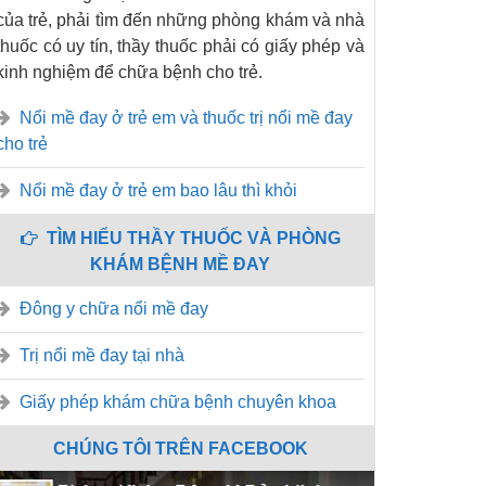
của trẻ, phải tìm đến những phòng khám và nhà
thuốc có uy tín, thầy thuốc phải có giấy phép và
kinh nghiệm để chữa bệnh cho trẻ.
Nổi mề đay ở trẻ em và thuốc trị nổi mề đay
cho trẻ
Nổi mề đay ở trẻ em bao lâu thì khỏi
TÌM HIỂU THẦY THUỐC VÀ PHÒNG
KHÁM BỆNH MỀ ĐAY
Đông y chữa nổi mề đay
Trị nổi mề đay tại nhà
Giấy phép khám chữa bệnh chuyên khoa
CHÚNG TÔI TRÊN FACEBOOK