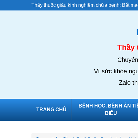
Thầy thuốc giàu kinh nghiệm chữa bệnh: Bắt mạc
Thầy 
Chuyên 
Vì sức khỏe ngư
Zalo t
BỆNH HỌC, BỆNH ÁN TI
TRANG CHỦ
BIỂU