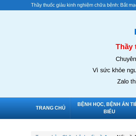
Thầy thuốc giàu kinh nghiệm chữa bệnh: Bắt mạc
Thầy 
Chuyên 
Vì sức khỏe ngư
Zalo t
BỆNH HỌC, BỆNH ÁN TI
TRANG CHỦ
BIỂU