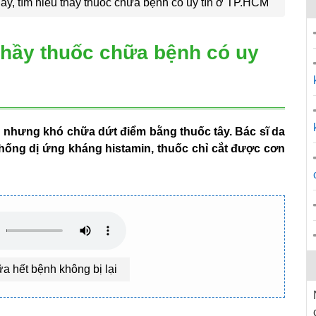
ay, tìm hiểu thầy thuốc chữa bệnh có uy tín ở TP.HCM
 thầy thuốc chữa bệnh có uy
n nhưng khó chữa dứt điểm bằng thuốc tây. Bác sĩ da
chống dị ứng kháng histamin, thuốc chỉ cắt được cơn
a hết bệnh không bị lại