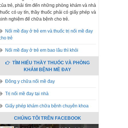
của trẻ, phải tìm đến những phòng khám và nhà
thuốc có uy tín, thầy thuốc phải có giấy phép và
kinh nghiệm để chữa bệnh cho trẻ.
Nổi mề đay ở trẻ em và thuốc trị nổi mề đay
cho trẻ
Nổi mề đay ở trẻ em bao lâu thì khỏi
TÌM HIỂU THẦY THUỐC VÀ PHÒNG
KHÁM BỆNH MỀ ĐAY
Đông y chữa nổi mề đay
Trị nổi mề đay tại nhà
Giấy phép khám chữa bệnh chuyên khoa
CHÚNG TÔI TRÊN FACEBOOK