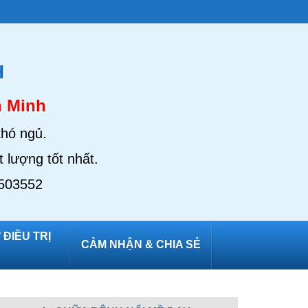
H
n Minh
khó ngủ.
 lượng tốt nhất.
3503552
ĐIỀU TRỊ
CẢM NHẬN & CHIA SẺ