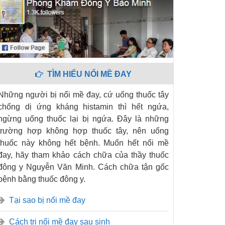
TÌM HIỂU NỔI MỀ ĐAY
Những người bị nổi mề đay, cứ uống thuốc tây
chống dị ứng kháng histamin thì hết ngứa,
ngừng uống thuốc lại bị ngứa. Đây là những
trường hợp không hợp thuốc tây, nên uống
thuốc này không hết bệnh. Muốn hết nổi mề
đay, hãy tham khảo cách chữa của thầy thuốc
đông y Nguyễn Văn Minh. Cách chữa tận gốc
bệnh bằng thuốc đông y.
Tại sao bị nổi mề đay
Cách trị nổi mề đay sau sinh