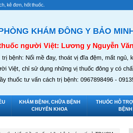
h, kê đơn, hốt thuốc.
PHÒNG KHÁM ĐÔNG Y BẢO MIN
thuốc người Việt: Lương y Nguyễn Vă
trị bệnh: Nổi mề đay, thoát vị đĩa đệm, mất ngủ, 
ời Việt, chỉ sử dụng những vị thuốc đông y có chất
hầy thuốc tư vấn cách trị bệnh: 0967898496 - 091
ÊU
KHÁM BỆNH, CHỮA BỆNH
THUỐC HỖ TRỢ 
CHUYÊN KHOA
BỆNH