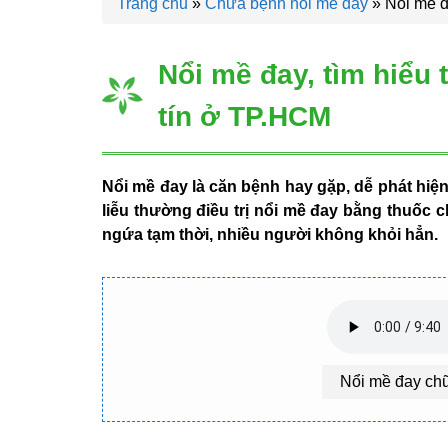
Trang chủ
»
Chữa bệnh nổi mề đay
»
Nổi mề đ
Nổi mề đay, tìm hiểu
tín ở TP.HCM
Nổi mề đay là căn bệnh hay gặp, dễ phát hiệ
liễu thường điều trị nổi mề đay bằng thuốc 
ngứa tạm thời, nhiều người không khỏi hẳn.
Nổi mề đay chữ