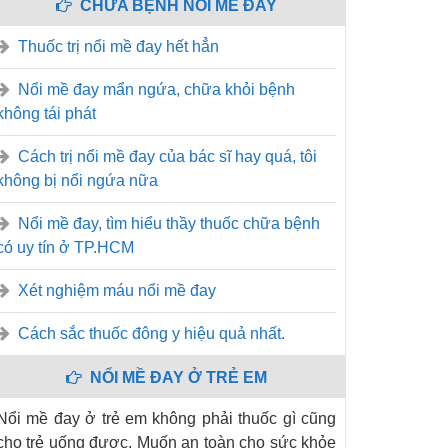
CHỮA BỆNH NỔI MỀ ĐAY
Thuốc trị nổi mề đay hết hẳn
Nổi mề đay mẩn ngứa, chữa khỏi bệnh
không tái phát
Cách trị nổi mề đay của bác sĩ hay quá, tôi
không bị nổi ngứa nữa
Nổi mề đay, tìm hiểu thầy thuốc chữa bệnh
có uy tín ở TP.HCM
Xét nghiệm máu nổi mề đay
Cách sắc thuốc đông y hiệu quả nhất.
NỔI MỀ ĐAY Ở TRẺ EM
Nổi mề đay ở trẻ em không phải thuốc gì cũng
cho trẻ uống được. Muốn an toàn cho sức khỏe