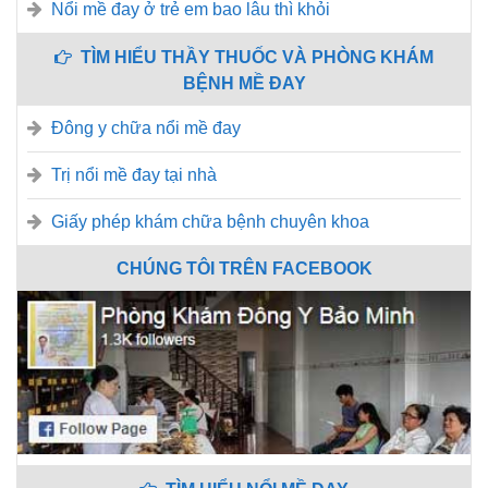
Nổi mề đay ở trẻ em bao lâu thì khỏi
TÌM HIỂU THẦY THUỐC VÀ PHÒNG KHÁM
BỆNH MỀ ĐAY
Đông y chữa nổi mề đay
Trị nổi mề đay tại nhà
Giấy phép khám chữa bệnh chuyên khoa
CHÚNG TÔI TRÊN FACEBOOK