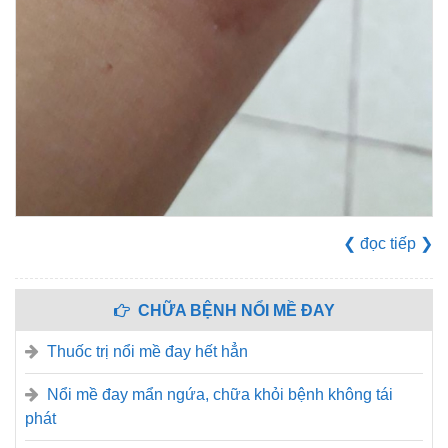
❮
đọc tiếp
❯
CHỮA BỆNH NỔI MỀ ĐAY
Thuốc trị nổi mề đay hết hẳn
Nổi mề đay mẩn ngứa, chữa khỏi bệnh không tái
phát