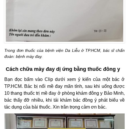
Trong đơn thuốc của bệnh viện Da Liễu ở TP.HCM, bác sĩ chẩn
đoán: bệnh mày đay.
Cách chữa mày đay dị ứng bằng thuốc đông y
Bạn đọc bấm vào Clip dưới xem ý kiến của một bác ở
TP.HCM. Bác bị nổi mề đay mãn tính, sau khi uống được
10 thang thuốc trị mề đay ở phòng khám đông y Bảo Minh,
bác thấy đỡ nhiều, khi tái khám bác đồng ý phát biểu về
tác dụng của bài thuốc. Xin trân trọng cảm ơn bác.