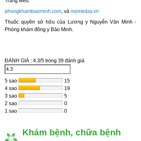
Trang web:
phongkhambaominh.com
, và
noimeday.vn
Thuộc quyền sở hữu của Lương y Nguyễn Văn Minh -
Phòng khám đông y Bảo Minh.
ĐÁNH GIÁ :
4.3
/
5
trong
39
đánh giá
5 sao
15
4 sao
19
3 sao
5
2 sao
0
1 sao
0
Khám bệnh, chữa bệnh