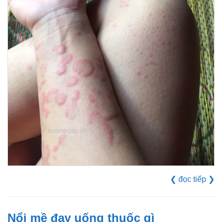
❮
đọc tiếp
❯
Nổi mề đay uống thuốc gì