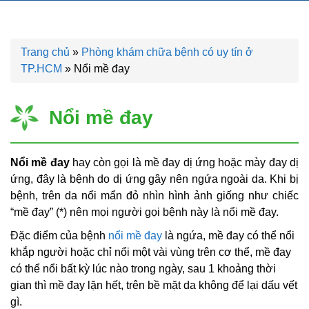
Trang chủ
»
Phòng khám chữa bệnh có uy tín ở
TP.HCM
»
Nổi mề đay
Nổi mề đay
Nổi mề đay
hay còn gọi là mề đay dị ứng hoặc mày đay dị
ứng, đây là bệnh do dị ứng gây nên ngứa ngoài da. Khi bị
bệnh, trên da nổi mẩn đỏ nhìn hình ảnh giống như chiếc
“mề đay” (*) nên mọi người gọi bệnh này là nổi mề đay.
Đặc điểm của bệnh
nổi mề đay
là ngứa, mề đay có thể nổi
khắp người hoặc chỉ nổi một vài vùng trên cơ thể, mề đay
có thể nổi bất kỳ lúc nào trong ngày, sau 1 khoảng thời
gian thì mề đay lặn hết, trên bề mặt da không để lại dấu vết
gì.