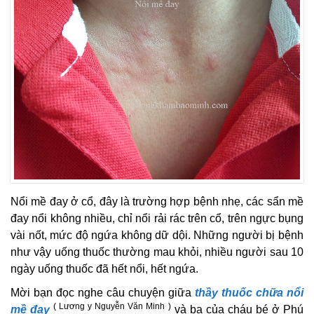
Nổi mề đay ở cổ, đây là trường hợp bệnh nhẹ, các sẩn mề
đay nổi không nhiều, chỉ nổi rải rác trên cổ, trên ngực bụng
vài nốt, mức độ ngứa không dữ dội. Những người bị bệnh
như vậy uống thuốc thường mau khỏi, nhiều người sau 10
ngày uống thuốc đã hết nổi, hết ngứa.
Mời bạn đọc nghe câu chuyện giữa
thầy thuốc chữa nổi
( Lương y Nguyễn Văn Minh )
mề đay
và ba của cháu bé ở Phú