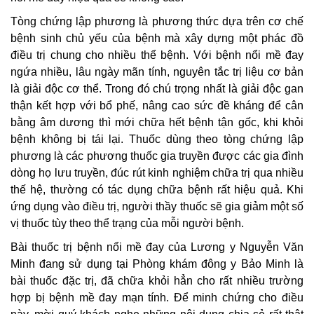
Tòng chứng lập phương là phương thức dựa trên cơ chế
bệnh sinh chủ yếu của bệnh mà xây dựng một phác đồ
điều trị chung cho nhiều thể bệnh. Với bệnh nổi mề đay
ngứa nhiều, lâu ngày mãn tính, nguyên tắc trị liệu cơ bản
là giải độc cơ thể. Trong đó chú trọng nhất là giải độc gan
thận kết hợp với bổ phế, nâng cao sức đề kháng để cân
bằng âm dương thì mới chữa hết bệnh tận gốc, khi khỏi
bệnh không bị tái lại. Thuốc dùng theo tòng chứng lập
phương là các phương thuốc gia truyền được các gia đình
dòng họ lưu truyền, đúc rút kinh nghiệm chữa trị qua nhiều
thế hệ, thường có tác dụng chữa bệnh rất hiệu quả. Khi
ứng dụng vào điều trị, người thầy thuốc sẽ gia giảm một số
vị thuốc tùy theo thể trạng của mỗi người bệnh.
Bài thuốc trị bệnh nổi mề đay của Lương y Nguyễn Văn
Minh đang sử dụng tại Phòng khám đông y Bảo Minh là
bài thuốc đặc trị, đã chữa khỏi hẳn cho rất nhiều trường
hợp bị bệnh mề đay mạn tính. Để minh chứng cho điều