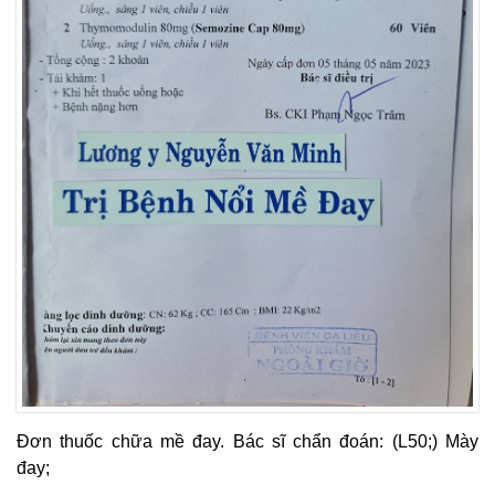
Đơn thuốc chữa mề đay. Bác sĩ chẩn đoán: (L50;) Mày
đay;