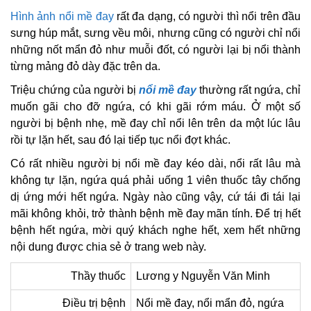
Hình ảnh nổi mề đay
rất đa dạng, có người thì nổi trên đầu
sưng húp mắt, sưng vều môi, nhưng cũng có người chỉ nổi
những nốt mẩn đỏ như muỗi đốt, có người lại bị nổi thành
từng mảng đỏ dày đặc trên da.
Triệu chứng của người bị
nổi mề đay
thường rất ngứa, chỉ
muốn gãi cho đỡ ngứa, có khi gãi rớm máu. Ở một số
người bị bệnh nhẹ, mề đay chỉ nổi lên trên da một lúc lâu
rồi tự lặn hết, sau đó lại tiếp tục nổi đợt khác.
Có rất nhiều người bị nổi mề đay kéo dài, nổi rất lâu mà
không tự lặn, ngứa quá phải uống 1 viên thuốc tây chống
dị ứng mới hết ngứa. Ngày nào cũng vậy, cứ tái đi tái lại
mãi không khỏi, trở thành bệnh mề đay mãn tính. Để trị hết
bệnh hết ngứa, mời quý khách nghe hết, xem hết những
nội dung được chia sẻ ở trang web này.
Thầy thuốc
Lương y Nguyễn Văn Minh
Điều trị bệnh
Nổi mề đay, nổi mẩn đỏ, ngứa