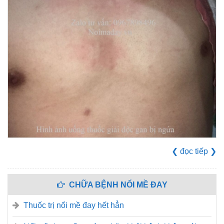
❮
đọc tiếp
❯
CHỮA BỆNH NỔI MỀ ĐAY
Thuốc trị nổi mề đay hết hẳn