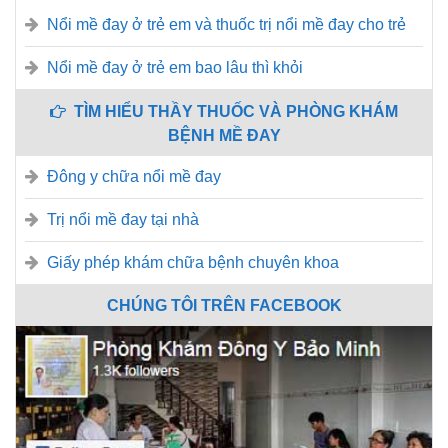
Nổi mề đay ở trẻ em và thuốc trị nổi mề đay cho trẻ
Nổi mề đay ở trẻ em bao lâu thì khỏi
TÌM HIỂU THẦY THUỐC VÀ PHÒNG KHÁM
BỆNH MỀ ĐAY
Đông y chữa nổi mề đay
Trị nổi mề đay tại nhà
Giấy phép khám chữa bệnh chuyên khoa
CHÚNG TÔI TRÊN FACEBOOK