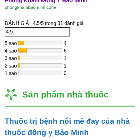
Phòng Khám Đông Y Bảo Minh
phongkhambaominh.com/
ĐÁNH GIÁ :
4.5
/
5
trong
31
đánh giá
5 sao
4
4 sao
6
3 sao
1
2 sao
1
1 sao
0
Sản phẩm nhà thuốc
Thuốc trị bệnh nổi mề đay của nhà
thuốc đông y Bảo Minh