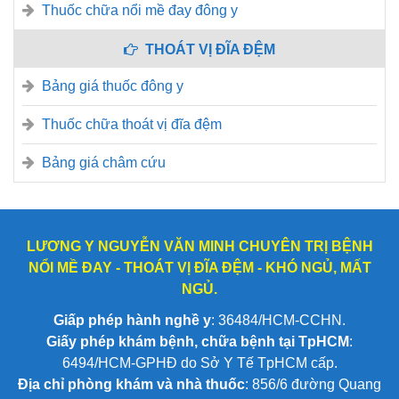
Thuốc chữa nổi mề đay đông y
THOÁT VỊ ĐĨA ĐỆM
Bảng giá thuốc đông y
Thuốc chữa thoát vị đĩa đệm
Bảng giá châm cứu
LƯƠNG Y NGUYỄN VĂN MINH CHUYÊN TRỊ BỆNH
NỔI MỀ ĐAY - THOÁT VỊ ĐĨA ĐỆM - KHÓ NGỦ, MẤT
NGỦ.
Giấp phép hành nghề y
: 36484/HCM-CCHN.
Giấy phép khám bệnh, chữa bệnh tại TpHCM
:
6494/HCM-GPHĐ do Sở Y Tế TpHCM cấp.
Địa chỉ phòng khám và nhà thuốc
: 856/6 đường Quang