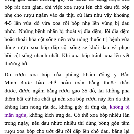
bóp rất đơn giản, chỉ việc xoa rượu lên chỗ đau rồi bóp
nhẹ cho rượu ngấm vào da thịt, cứ làm như vậy khoảng
4-5 lần vừa đổ vừa xoa rồi bóp nhẹ lên vùng bị đau
nhức. Những bệnh nhân bị thoát vị đĩa đệm, lồi đĩa đệm
hoặc thoái hóa cột sống nên vừa uống thuốc trị bệnh vừa
dùng rượu xoa bóp đắp cột sống sẽ khỏi đau và phục
hồi cột sống nhanh nhất. Khi xoa bóp tránh xoa lên vết
thương hở.
Do rượu xoa bóp
của phòng khám đông y Bảo
Minh
được bào chế hoàn toàn bằng thuốc thảo
dược, được ngâm bằng rượu gạo 35 độ, lại không pha
thêm bất cứ hóa chất gì nên xoa bóp rượu này lên da thịt
không làm nóng rát da, không gây
dị ứng da
,
không bị
mẩn ngứa
, không kích ứng da. Có thể xoa bóp nhiều lần
trong ngày, nếu
đau nhức nhiều
thì dùng bông gòn tẩm
rượu xoa bóp cho ướt đều rồi đắp lên chỗ đau, băng lại