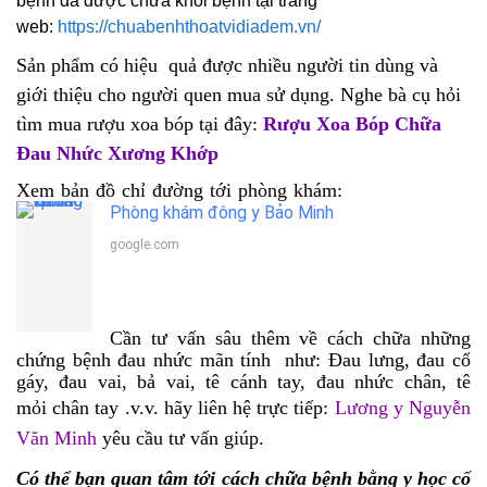
bệnh đã được chữa khỏi bệnh tại trang
web:
https://chuabenhthoatvidiadem.vn/
Sản phẩm có hiệu quả được nhiều người tin dùng và
giới thiệu cho người quen mua sử dụng. Nghe bà cụ hỏi
tìm mua rượu xoa bóp tại đây:
Rượu Xoa Bóp Chữa
Đau Nhức
Xương Khớp
Xem bản đồ chỉ đường tới phòng khám:
Phòng khám đông y Bảo Minh
google.com
Cần tư vấn sâu thêm về cách chữa những
chứng bệnh đau nhức mãn tính như: Đau lưng, đau cổ
gáy, đau vai, bả vai, tê cánh tay, đau nhức chân, tê
mỏi chân tay .v.v. hãy liên hệ trực tiếp:
Lương y Nguyễn
Văn Minh
yêu cầu tư vấn giúp.
Có thể bạn quan tâm tới cách chữa bệnh bằng y học cố