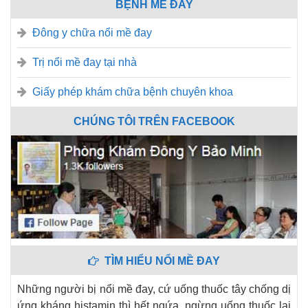
BỆNH MỀ ĐAY
Đông y chữa nổi mề đay
Trị nổi mề đay tại nhà
Giấy phép khám chữa bệnh chuyên khoa
CHÚNG TÔI TRÊN FACEBOOK
TÌM HIỂU NỔI MỀ ĐAY
Những người bị nổi mề đay, cứ uống thuốc tây chống dị
ứng kháng histamin thì hết ngứa, ngừng uống thuốc lại