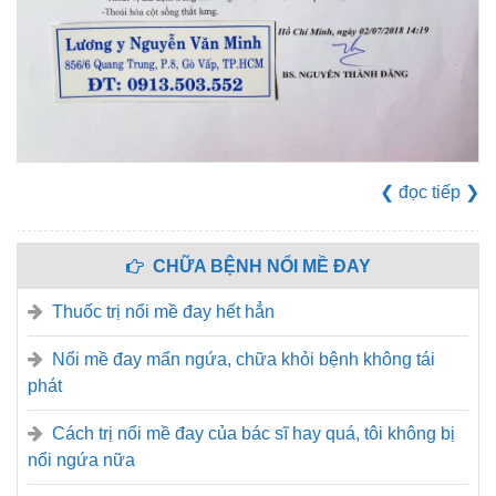
❮
đọc tiếp
❯
CHỮA BỆNH NỔI MỀ ĐAY
Thuốc trị nổi mề đay hết hẳn
Nổi mề đay mẩn ngứa, chữa khỏi bệnh không tái
phát
Cách trị nổi mề đay của bác sĩ hay quá, tôi không bị
nổi ngứa nữa