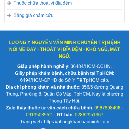
Thuốc chữa thoát vị đĩa đệm
Bảng giá châm cứu
LƯƠNG Y NGUYỄN VĂN MINH CHUYÊN TRỊ BỆNH
NỔI MỀ ĐAY - THOÁT VỊ ĐĨA ĐỆM - KHÓ NGỦ, MẤT
NGỦ.
Giấp phép hành nghề y
: 36484/HCM-CCHN.
Giấy phép khám bệnh, chữa bệnh tại TpHCM
:
6494/HCM-GPHĐ do Sở Y Tế TpHCM cấp.
Địa chỉ phòng khám và nhà thuốc
: 856/6 đường Quang
Trung, Phường 8, Quận Gò Vấp, TpHCM. Nay là phường
Thông Tây Hội.
Zalo thầy thuốc tư vấn cách chữa bệnh
:
0967898496
-
0913503552
–
ĐT bàn
:
02862951367
Trang web: https://phongkhambaominh.com