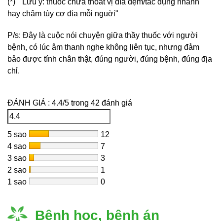
(*) "Lưu ý: thuốc chữa thoát vị đĩa đệm/tác dụng nhanh
hay chậm tùy cơ địa mỗi nguời"
P/s: Đây là cuộc nói chuyện giữa thầy thuốc với người
bệnh, có lúc âm thanh nghe không liên tục, nhưng đảm
bảo được tính chân thật, đúng người, đúng bệnh, đúng địa
chỉ.
ĐÁNH GIÁ :
4.4
/
5
trong
42
đánh giá
5 sao
12
4 sao
7
3 sao
3
2 sao
1
1 sao
0
Bệnh học, bệnh án